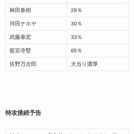
林田春樹
28％
河田ナホヤ
30％
武藤泰宏
33％
龍宮寺堅
65％
佐野万次郎
大当り濃厚
特攻接続予告