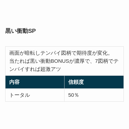
黒い衝動SP
画面が暗転しテンパイ図柄で期待度が変化。
当たれば黒い衝動BONUSが濃厚で、7図柄でテ
ンパイすれば超激アツ
内容
信頼度
トータル
50％