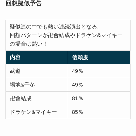
回想擬似予告
疑似連の中でも熱い連続演出となる。
回想パターンが卍會結成やドラケン&マイキー
の場合は熱い！
内容
信頼度
武道
49％
場地&千冬
49％
卍會結成
81％
ドラケン&マイキー
85％