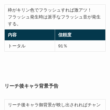
枠がキリン色でフラッシュすれば激アツ！
フラッシュ発生時は派手なフラッシュ音が発生
する。
内容
信頼度
トータル
91％
リーチ後キャラ背景予告
リーチ後キャラ御背景が映し出されればチャン