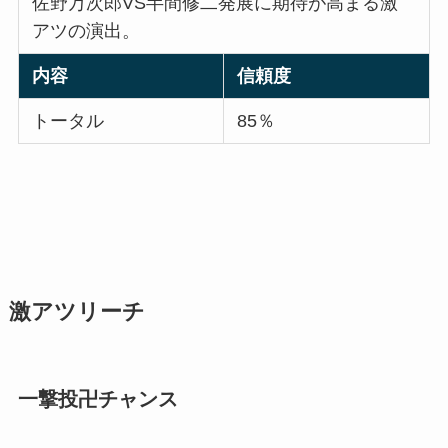
佐野万次郎VS半間修二発展に期待が高まる激
アツの演出。
内容
信頼度
トータル
85％
激アツリーチ
一撃投卍チャンス