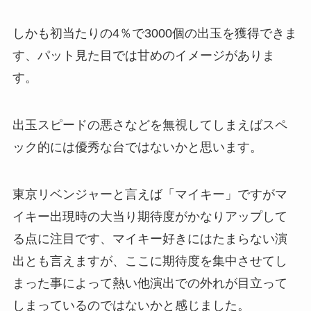
しかも初当たりの4％で3000個の出玉を獲得できま
す、パット見た目では甘めのイメージがありま
す。
出玉スピードの悪さなどを無視してしまえばスペ
ック的には優秀な台ではないかと思います。
東京リベンジャーと言えば「マイキー」ですがマ
イキー出現時の大当り期待度がかなりアップして
る点に注目です、マイキー好きにはたまらない演
出とも言えますが、ここに期待度を集中させてし
まった事によって熱い他演出での外れが目立って
しまっているのではないかと感じました。