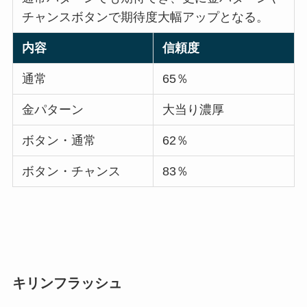
チャンスボタンで期待度大幅アップとなる。
内容
信頼度
通常
65％
金パターン
大当り濃厚
ボタン・通常
62％
ボタン・チャンス
83％
キリンフラッシュ