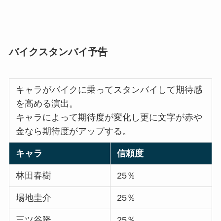
バイクスタンバイ予告
キャラがバイクに乗ってスタンバイして期待感
を高める演出。
キャラによって期待度が変化し更に文字が赤や
金なら期待度がアップする。
キャラ
信頼度
林田春樹
25％
場地圭介
25％
三ツ谷隆
25％