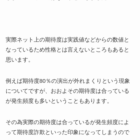
実際ネット上の期待度は実践値などからの数値と
なっているため性格とは言えないところもあると
思います。
例えば期待度80％の演出が外れまくりという現象
についてですが、おおよその期待度は合っている
が発生頻度も多いということもあります。
その為実際の期待度は合っているが発生頻度によ
って期待度詐欺といった印象になってしまうので