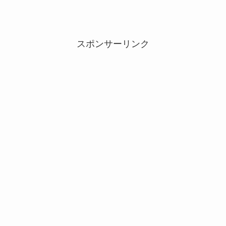
スポンサーリンク