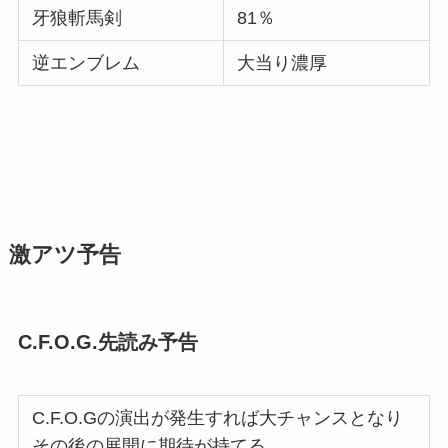
牙狼斬馬剣
81％
逆エンブレム
大当り濃厚
激アツ予告
C.F.O.G.先読み予告
C.F.O.Gの演出が発生すれば大チャンスとなり
その後の展開に期待が持てる。