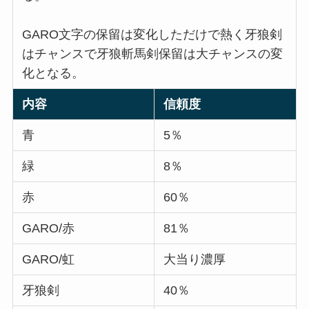
GARO文字の保留は変化しただけで熱く牙狼剣
はチャンスで牙狼斬馬剣保留は大チャンスの変
化となる。
内容
信頼度
青
5％
緑
8％
赤
60％
GARO/赤
81％
GARO/虹
大当り濃厚
牙狼剣
40％