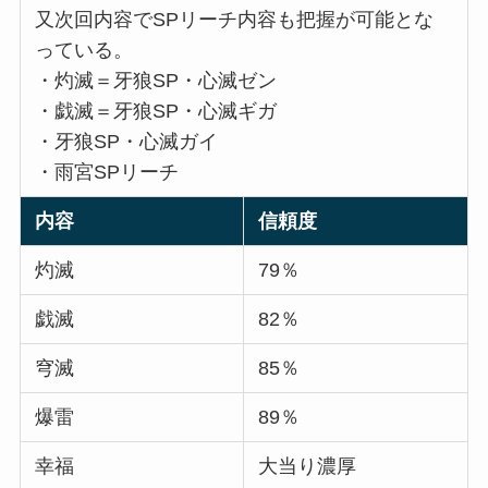
又次回内容でSPリーチ内容も把握が可能とな
っている。
・灼滅＝牙狼SP・心滅ゼン
・戯滅＝牙狼SP・心滅ギガ
・牙狼SP・心滅ガイ
・雨宮SPリーチ
内容
信頼度
灼滅
79％
戯滅
82％
穹滅
85％
爆雷
89％
幸福
大当り濃厚