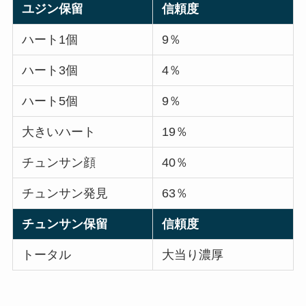
ユジン保留
信頼度
ハート1個
9％
ハート3個
4％
ハート5個
9％
大きいハート
19％
チュンサン顔
40％
チュンサン発見
63％
チュンサン保留
信頼度
トータル
大当り濃厚