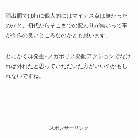
演出面では特に個人的にはマイナス点は無かった
のかと、初代からそこまでの変わりが無いって事
が今作の良いところなのかとも思います。
とにかく群発生+メガポリス発動アクションでなけ
れば外れたと思っていただいた方がいいのかもし
れないですね。
スポンサーリンク