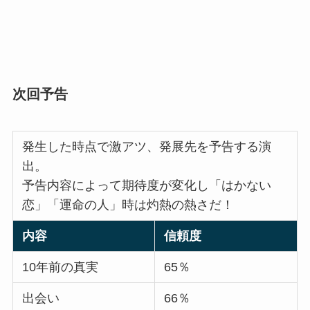
次回予告
発生した時点で激アツ、発展先を予告する演
出。
予告内容によって期待度が変化し「はかない
恋」「運命の人」時は灼熱の熱さだ！
内容
信頼度
10年前の真実
65％
出会い
66％