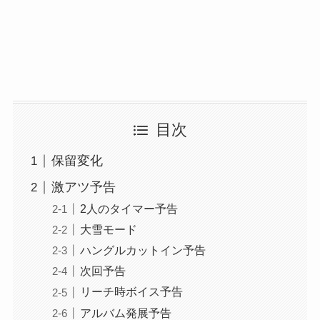
目次
保留変化
激アツ予告
2人のタイマー予告
大雪モード
ハングルカットイン予告
次回予告
リーチ時ボイス予告
アルバム発展予告