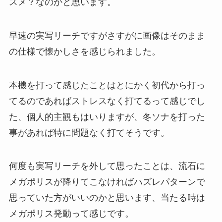
スメ？なのかと思います。
早速の実写リーチですがさすがに画像はそのまま
の仕様で懐かしさを感じられました。
本機を打って感じたことはとにかく初代から打っ
てるのであればストレスなく打てるって感じでし
た、個人的主観もはいりますが、冬ソナを打った
事があれば特に問題なく打てそうです。
何度も実写リーチを外して思ったことは、流石に
メガポリスが降りてこなければハズレパターンで
思っていた方がいいのかと思います、当たる時は
メガポリス発動って感じです。