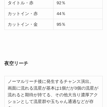
タイトル・赤
92％
カットイン・赤
44％
カットイン・金
95％
夜空リーチ
ノーマルリーチ後に発生するチャンス演出。
画面に流れる流星が基本は1個だが3個の流星が
流れると期待が持てる、その他大当り濃厚アク
ションとして流星群や玉ちゃん通過などが存