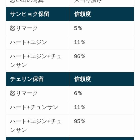
サンヒョク保留
信頼度
怒りマーク
5％
ハート+ユジン
11％
ハート+ユジン+チュ
96％
ンサン
チェリン保留
信頼度
怒りマーク
6％
ハート+チュンサン
11％
ハート+ユジン+チュ
95％
ンサン