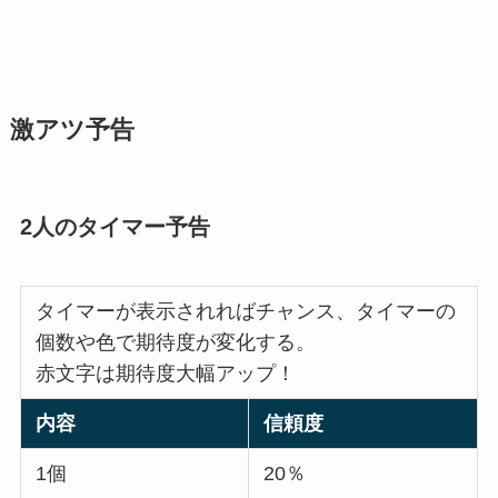
激アツ予告
2人のタイマー予告
タイマーが表示されればチャンス、タイマーの
個数や色で期待度が変化する。
赤文字は期待度大幅アップ！
内容
信頼度
1個
20％