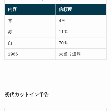
内容
信頼度
青
4％
赤
11％
白
70％
1966
大当り濃厚
初代カットイン予告