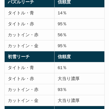
パズルリーチ
信頼度
タイトル・青
14％
タイトル・赤
95％
カットイン・赤
56％
カットイン・金
95％
初雪リーチ
信頼度
タイトル・青
61％
タイトル・赤
大当り濃厚
カットイン・赤
93％
カットイン・金
大当り濃厚