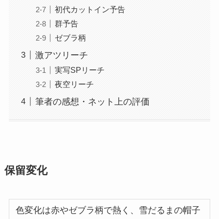
初代カットイン予告
群予告
ゼブラ柄
激アツリーチ
実写SPリーチ
夜空リーチ
筆者の感想・ネット上の評価
保留変化
色変化は赤やゼブラ柄で熱く、雪だるまの帽子