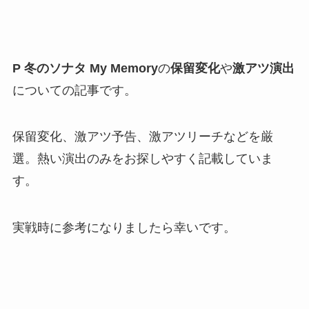
P 冬のソナタ My Memory
の
保留変化
や
激アツ演出
についての記事です。
保留変化、激アツ予告、激アツリーチなどを厳
選。熱い演出のみをお探しやすく記載していま
す。
実戦時に参考になりましたら幸いです。