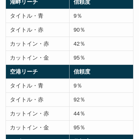
湖畔リーチ
信頼度
タイトル・青
9％
タイトル・赤
90％
カットイン・赤
42％
カットイン・金
95％
空港リーチ
信頼度
タイトル・青
9％
タイトル・赤
92％
カットイン・赤
44％
カットイン・金
95％