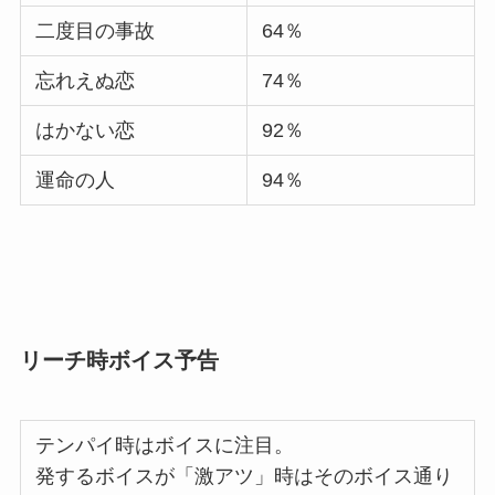
二度目の事故
64％
忘れえぬ恋
74％
はかない恋
92％
運命の人
94％
リーチ時ボイス予告
テンパイ時はボイスに注目。
発するボイスが「激アツ」時はそのボイス通り