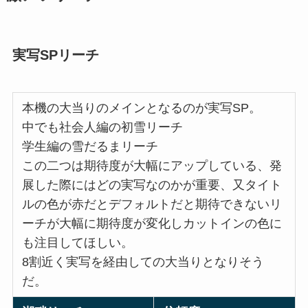
実写SPリーチ
本機の大当りのメインとなるのが実写SP。
中でも社会人編の初雪リーチ
学生編の雪だるまリーチ
この二つは期待度が大幅にアップしている、発
展した際にはどの実写なのかが重要、又タイト
ルの色が赤だとデフォルトだと期待できないリ
ーチが大幅に期待度が変化しカットインの色に
も注目してほしい。
8割近く実写を経由しての大当りとなりそう
だ。