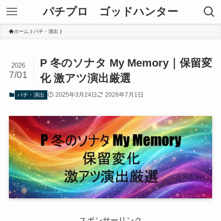
パチプロ ゴッドハンター
ホーム
パチ・演出
P 冬のソナタ My Memory｜保留変
2026
7/01
化 激アツ演出厳選
2025年3月24日
2026年7月1日
パチ・演出
スポンサーリンク