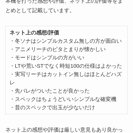
本機を打った感想や評価、ネット上の評価等をま
とめとして記載しています。
ネット上の感想/評価
・冬ソナはシンプルカスタム無しの方が面白い
・アニメリーチのビタとまりが懐かしい
・モードはシンプルの方がいい
・LTや荒いSTでなく時短100の仕様はよかった
・実写リーチはカットイン無しはほとんどハズ
レ
・先バレがついたことが良かった
・スペックはちょうどいいシンプルな確変機
・昔のスペックで出玉が少ないだけ
ネット上の感想や評価は厳しい意見もあり良かっ