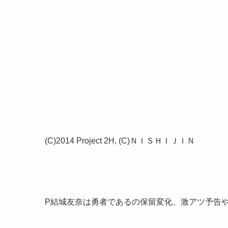
(C)2014 Project 2H, (C)ＮＩＳＨＩＪＩＮ
P結城友奈は勇者であるの保留変化、激アツ予告