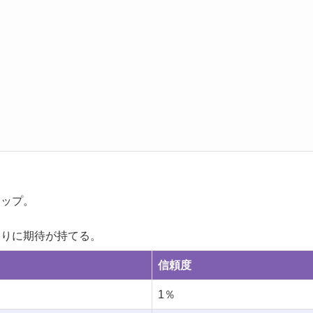
アップ。
たりに期待が持てる。
信頼度
1％