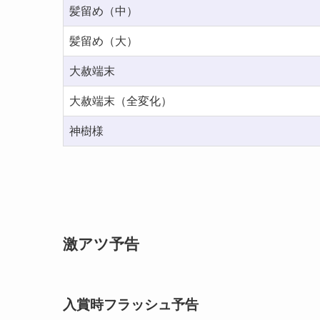
髪留め（中）
髪留め（大）
大赦端末
大赦端末（全変化）
神樹様
激アツ予告
入賞時フラッシュ予告