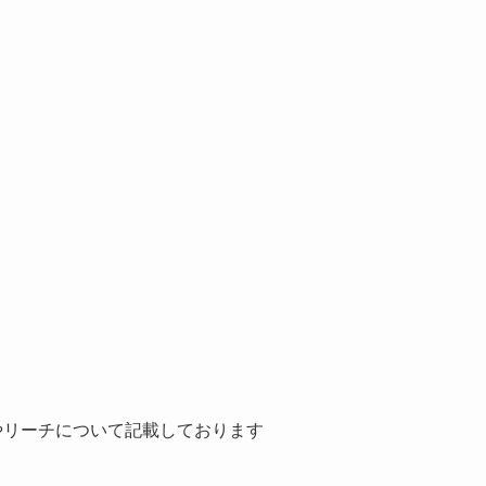
やリーチについて記載しております