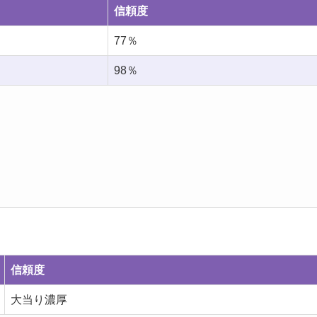
信頼度
77％
98％
信頼度
大当り濃厚