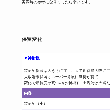
実戦時の参考になりましたら幸いです。
保留変化
▼神樹様
髪留め保留は大きさに注目、大で期待度大幅に
大赦端末保留はスーパー発展に期待が持て
変化で期待度が高いのは神樹様、出現時は大当
内容
髪留め（小）