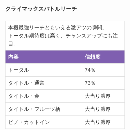
クライマックスバトルリーチ
本機最強リーチともいえる激アツの瞬間。
トータル期待度は高く、チャンスアップにも注
目。
内容
信頼度
トータル
74％
タイトル・通常
73％
タイトル・金
大当り濃厚
タイトル・フルーツ柄
大当り濃厚
ピノ・カットイン
大当り濃厚