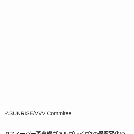
©SUNRISE/VVV Commitee
Pフィーバー革命機ヴァルヴレイヴ3
の
保留変化
や