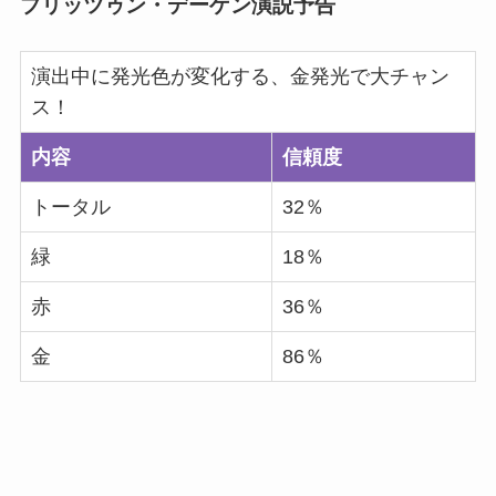
ブリッツゥン・デーゲン演説予告
演出中に発光色が変化する、金発光で大チャン
ス！
内容
信頼度
トータル
32％
緑
18％
赤
36％
金
86％