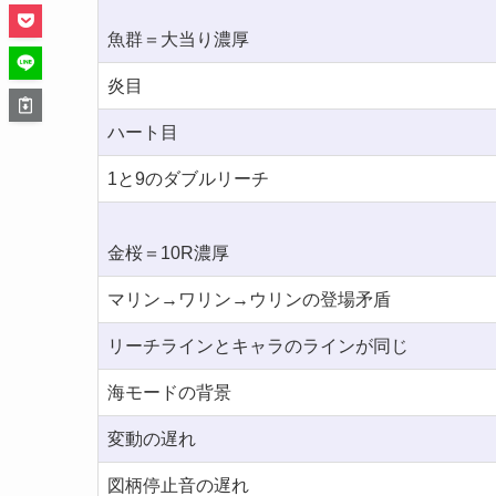
魚群＝大当り濃厚
炎目
ハート目
1と9のダブルリーチ
金桜＝10R濃厚
マリン→ワリン→ウリンの登場矛盾
リーチラインとキャラのラインが同じ
海モードの背景
変動の遅れ
図柄停止音の遅れ