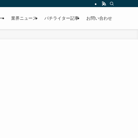
ー
業界ニュース
パチライター記事
お問い合わせ