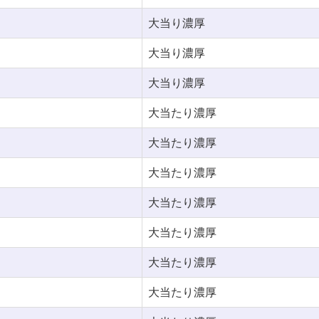
大当り濃厚
大当り濃厚
大当り濃厚
大当たり濃厚
大当たり濃厚
大当たり濃厚
大当たり濃厚
大当たり濃厚
大当たり濃厚
大当たり濃厚