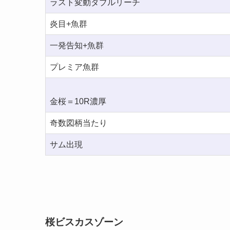
ラスト変動ダブルリーチ
炎目+魚群
一発告知+魚群
プレミア魚群
金桜＝10R濃厚
奇数図柄当たり
サム出現
桜ビスカスゾーン