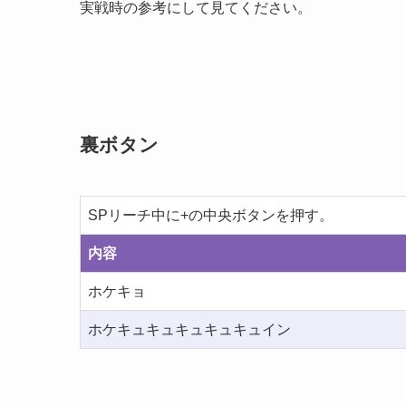
実戦時の参考にして見てください。
裏ボタン
SPリーチ中に+の中央ボタンを押す。
内容
ホケキョ
ホケキュキュキュキュキュイン