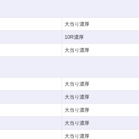
大当り濃厚
10R濃厚
大当り濃厚
大当り濃厚
大当り濃厚
大当り濃厚
大当り濃厚
大当り濃厚