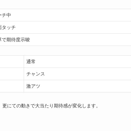
ーチ中
面タッチ
草で期待度示唆
通常
チャンス
激アツ
、更にての動きで大当たり期待感が変化します。