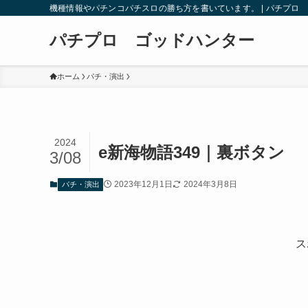
機種情報やパチンコパチスロの勝ち方を書いています。 | パチプロ
パチプロ ゴッドハンター
ホーム
パチ・演出
2024
e新海物語349｜裏ボタン
3/08
2023年12月1日
2024年3月8日
パチ・演出
ス