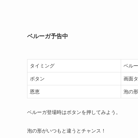
ベルーガ予告中
タイミング
ベル
ボタン
画面
恩恵
泡の
ベルーガ登場時はボタンを押してみよう。
泡の形がいつもと違うとチャンス！