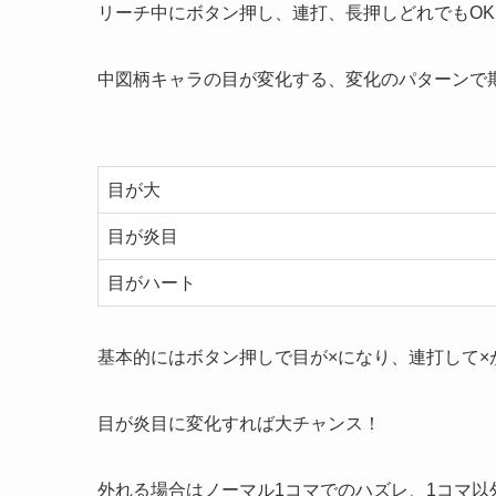
リーチ中にボタン押し、連打、長押しどれでもOK
中図柄キャラの目が変化する、変化のパターンで
目が大
目が炎目
目がハート
基本的にはボタン押しで目が×になり、連打して×
目が炎目に変化すれば大チャンス！
外れる場合はノーマル1コマでのハズレ、1コマ