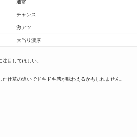
通常
チャンス
激アツ
大当り濃厚
に注目してほしい。
した仕草の違いでドキドキ感が味わえるかもしれません。