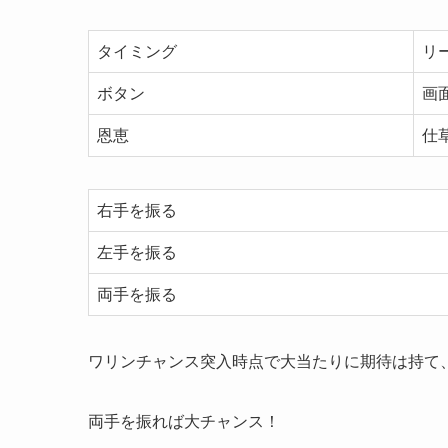
タイミング
リ
ボタン
画
恩恵
仕
右手を振る
左手を振る
両手を振る
ワリンチャンス突入時点で大当たりに期待は持て
両手を振れば大チャンス！