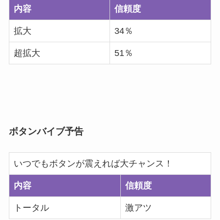
内容
信頼度
拡大
34％
超拡大
51％
ボタンバイブ予告
いつでもボタンが震えれば大チャンス！
内容
信頼度
トータル
激アツ