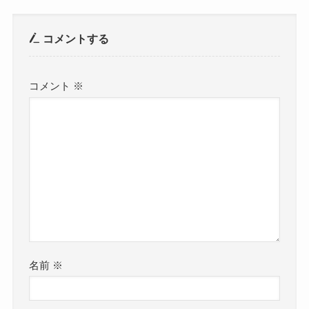
コメントする
コメント
※
名前
※