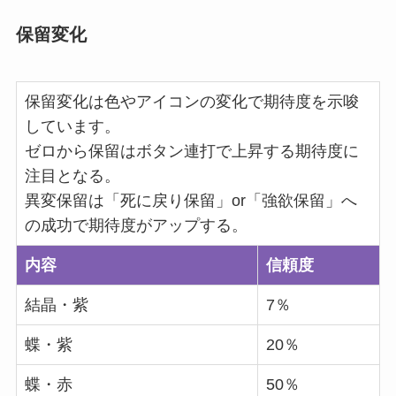
保留変化
保留変化は色やアイコンの変化で期待度を示唆
しています。
ゼロから保留はボタン連打で上昇する期待度に
注目となる。
異変保留は「死に戻り保留」or「強欲保留」へ
の成功で期待度がアップする。
内容
信頼度
結晶・紫
7％
蝶・紫
20％
蝶・赤
50％