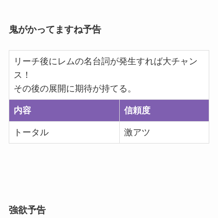
鬼がかってますね予告
リーチ後にレムの名台詞が発生すれば大チャン
ス！
その後の展開に期待が持てる。
内容
信頼度
トータル
激アツ
強欲予告