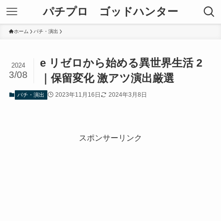
パチプロ ゴッドハンター
ホーム
パチ・演出
e リゼロから始める異世界生活 2
2024
3/08
｜保留変化 激アツ演出厳選
2023年11月16日
2024年3月8日
パチ・演出
スポンサーリンク