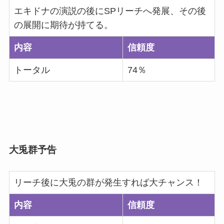
エキドナの演説の後にSPリーチへ発展、その後
の展開に期待が持てる。
内容
信頼度
トータル
74％
大兎群予告
リーチ後に大兎の群が発生すれば大チャンス！
内容
信頼度