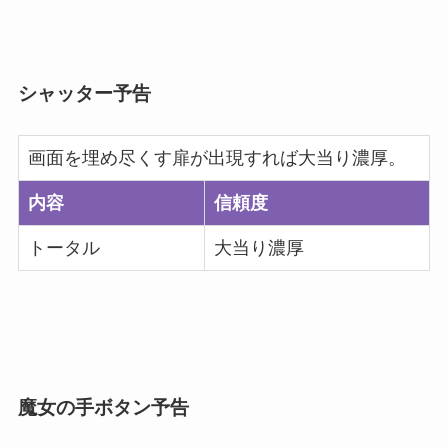
シャッター予告
画面を埋め尽くす扉が出現すれば大当り濃厚。
内容
信頼度
トータル
大当り濃厚
魔女の手ボタン予告