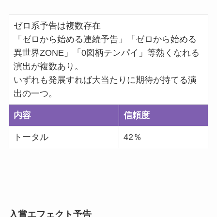
ゼロ系予告は複数存在
「ゼロから始める連続予告」「ゼロから始める
異世界ZONE」「0図柄テンパイ」等熱くなれる
演出が複数あり。
いずれも発展すれば大当たりに期待が持てる演
出の一つ。
内容
信頼度
トータル
42％
入賞エフェクト予告