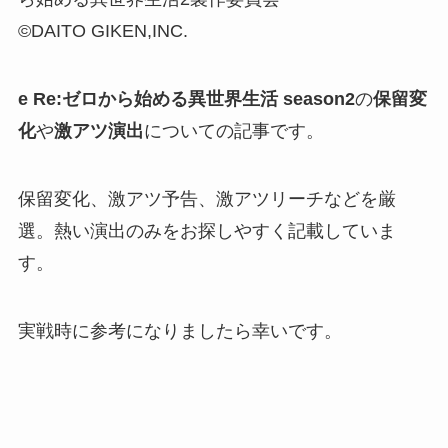
©DAITO GIKEN,INC.
e Re:ゼロから始める異世界生活 season2
の
保留変
化
や
激アツ演出
についての記事です。
保留変化、激アツ予告、激アツリーチなどを厳
選。熱い演出のみをお探しやすく記載していま
す。
実戦時に参考になりましたら幸いです。