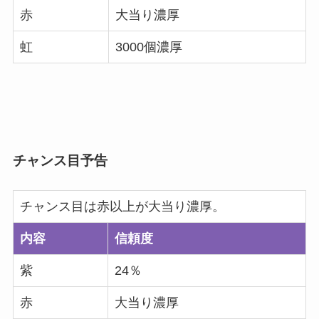
赤
大当り濃厚
虹
3000個濃厚
チャンス目予告
チャンス目は赤以上が大当り濃厚。
内容
信頼度
紫
24％
赤
大当り濃厚