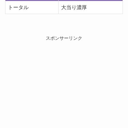
トータル
大当り濃厚
スポンサーリンク