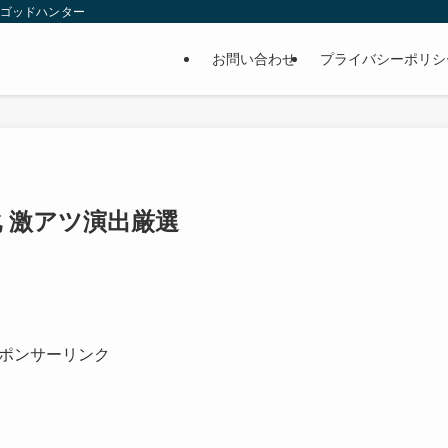
 ゴッドハンター
お問い合わせ
プライバシーポリシ
 激アツ演出厳選
ポンサーリンク