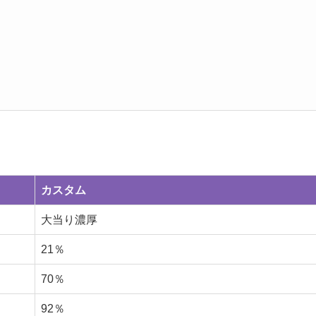
カスタム
大当り濃厚
21％
70％
92％