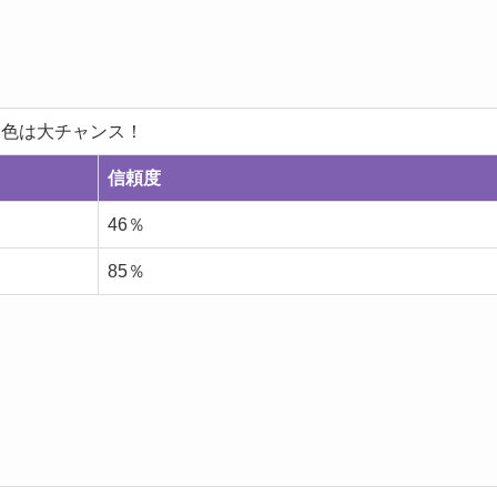
金色は大チャンス！
信頼度
46％
85％