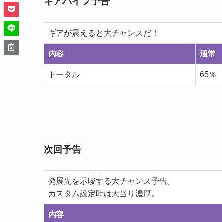
ギアバイブ予告
ギアが震えると大チャンスだ！
内容
通常
トータル
65％
次回予告
発展先を示唆する大チャンス予告。
カスタム設定時は大当り濃厚。
内容