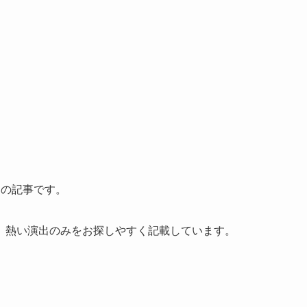
ての記事です。
。熱い演出のみをお探しやすく記載しています。