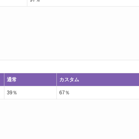
通常
カスタム
39％
67％