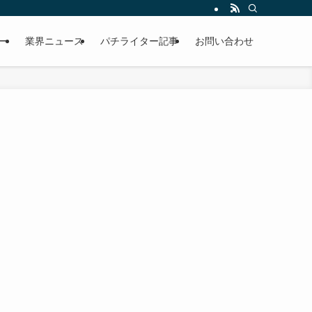
ー
業界ニュース
パチライター記事
お問い合わせ