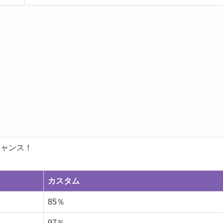
チャンス！
カスタム
85％
97％