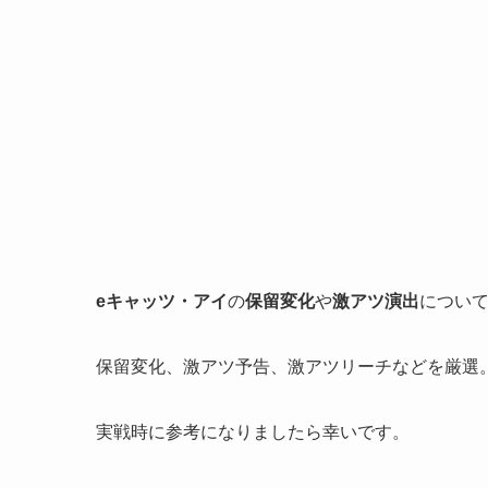
eキャッツ・アイ
の
保留変化
や
激アツ演出
につい
保留変化、激アツ予告、激アツリーチなどを厳選
実戦時に参考になりましたら幸いです。