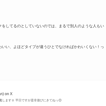
クをしてるのとしていないのでは、まるで別人のような人もい
わいい、よほどタイプが違うひとでなければかわいくない！っ
) on X
します☺️ 平日ですが是非遊びにきてねっ😊