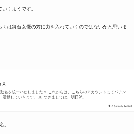
ていくようです。
らくは舞台女優の方に力を入れていくのではないかと思いま
n X
に活動名を統一いたしました☺️ これからは、こちらのアカウントにてパチン
していきます。🙇‍♀️ つきましては、明日9/...
X (formerly Twitter)
改名。