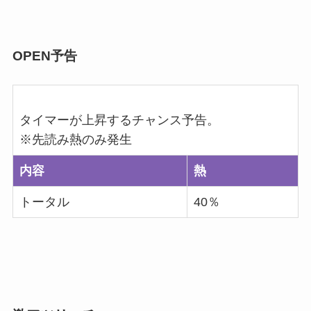
OPEN予告
タイマーが上昇するチャンス予告。
※先読み熱のみ発生
内容
熱
トータル
40％