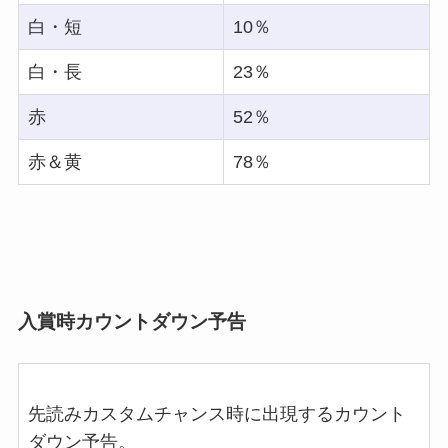
白・短
10％
白・長
23％
赤
52％
赤＆黄
78％
入賞時カウントダウン予告
先読みカスタムチャンス時に出現するカウント
ダウン予告。