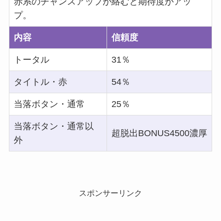
赤系のチャンスアップが絡むと期待度がアッ
プ。
内容
信頼度
トータル
31％
タイトル・赤
54％
当落ボタン・通常
25％
当落ボタン・通常以
超脱出BONUS4500濃厚
外
スポンサーリンク