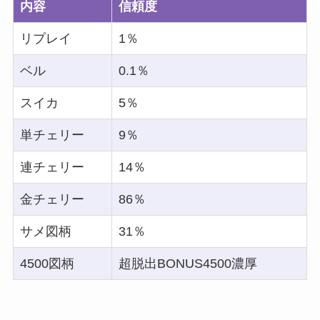
内容
信頼度
リプレイ
1％
ベル
0.1％
スイカ
5％
単チェリー
9％
連チェリー
14％
金チェリー
86％
サメ図柄
31％
4500図柄
超脱出BONUS4500濃厚