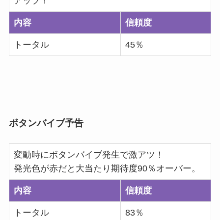
アップ！
内容
信頼度
トータル
45％
ボタンバイブ予告
変動時にボタンバイブ発生で激アツ！
発光色が赤だと大当たり期待度90％オーバー。
内容
信頼度
トータル
83％