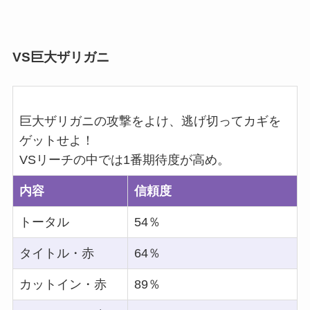
VS巨大ザリガニ
巨大ザリガニの攻撃をよけ、逃げ切ってカギを
ゲットせよ！
VSリーチの中では1番期待度が高め。
内容
信頼度
トータル
54％
タイトル・赤
64％
カットイン・赤
89％