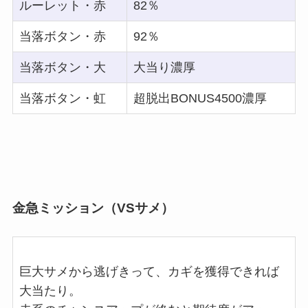
ルーレット・赤
82％
当落ボタン・赤
92％
当落ボタン・大
大当り濃厚
当落ボタン・虹
超脱出BONUS4500濃厚
金急ミッション（VSサメ）
巨大サメから逃げきって、カギを獲得できれば
大当たり。