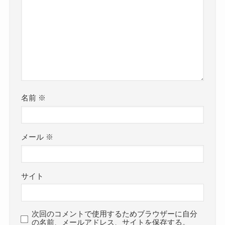
名前
※
メール
※
サイト
次回のコメントで使用するためブラウザーに自分
の名前、メールアドレス、サイトを保存する。