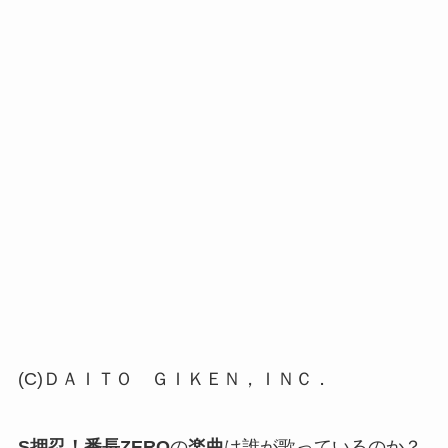
(C)ＤＡＩＴＯ ＧＩＫＥＮ，ＩＮＣ．
S押忍！番長ZERO
の
楽曲
は誰が歌っているのか？