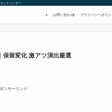
 ゴッドハンター
お問い合わせ
プライバシーポリシ
｜保留変化 激アツ演出厳選
ポンサーリンク