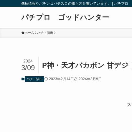
機種情報やパチンコパチスロの勝ち方を書いています。 | パチプロ
パチプロ ゴッドハンター
ホーム
パチ・演出
2024
P神・天才バカボン 甘デジ
3/09
2023年2月14日
2024年3月9日
パチ・演出
ス