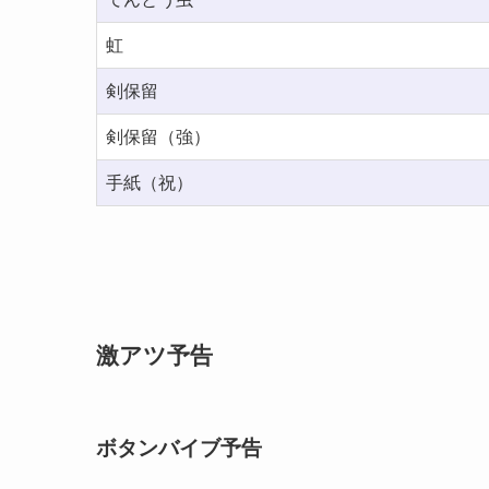
虹
剣保留
剣保留（強）
手紙（祝）
激アツ予告
ボタンバイブ予告