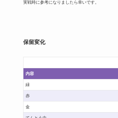
実戦時に参考になりましたら幸いです。
保留変化
内容
緑
赤
金
てんとう虫