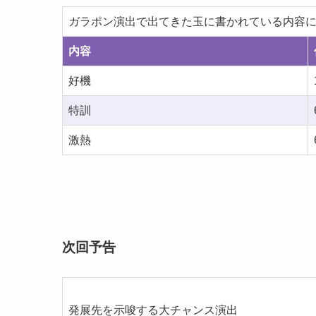
ガラポン演出で出てきた玉に書かれている内容
内容
好機
特訓
激熱
次回予告
発展先を示唆する大チャンス演出