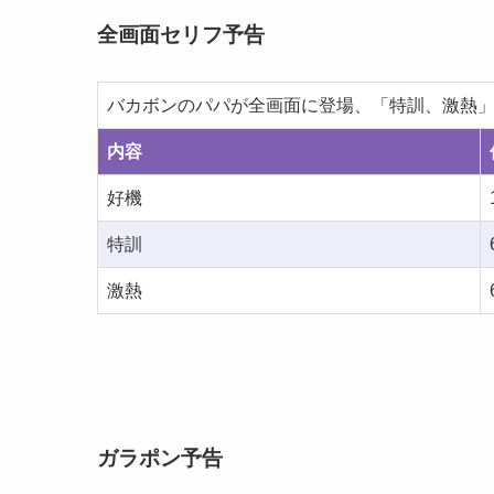
全画面セリフ予告
バカボンのパパが全画面に登場、「特訓、激熱
内容
好機
特訓
激熱
ガラポン予告