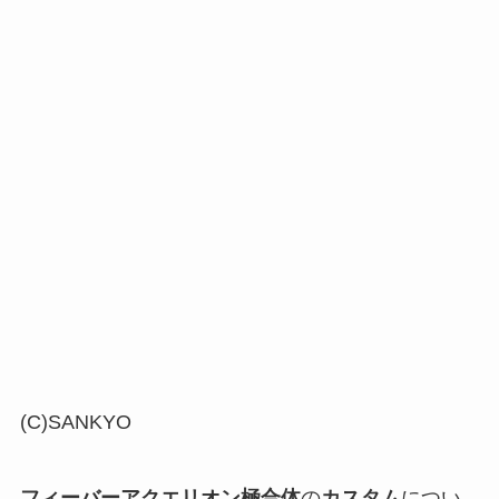
(C)SANKYO
フィーバーアクエリオン極合体
の
カスタム
につい