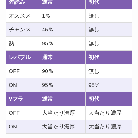
先読み
通常
初代
オススメ
1％
無し
チャンス
45％
無し
熱
95％
無し
レバブル
通常
初代
OFF
90％
無し
ON
95％
98％
Vフラ
通常
初代
OFF
大当たり濃厚
大当たり濃厚
ON
大当たり濃厚
大当たり濃厚