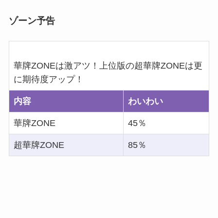
ゾーン予告
華牌ZONEは激アツ！上位版の超華牌ZONEは更
に期待度アップ！
内容
わいわい
華牌ZONE
45％
超華牌ZONE
85％