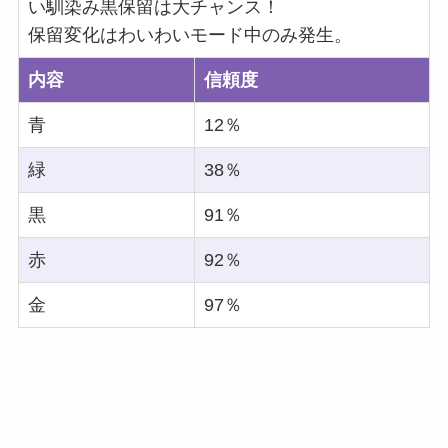
い馴染み黒保留は大チャンス！
保留変化はわいわいモード中のみ発生。
内容
信頼度
青
12％
緑
38％
黒
91％
赤
92％
金
97％