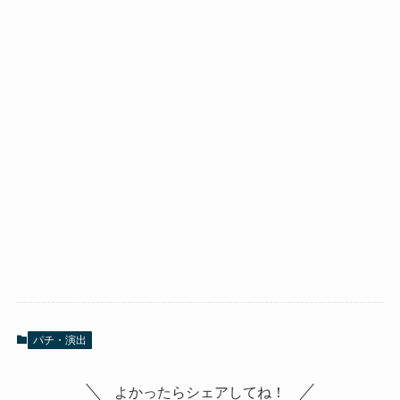
パチ・演出
よかったらシェアしてね！