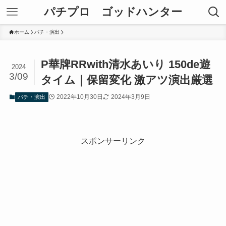
パチプロ ゴッドハンター
ホーム
パチ・演出
P華牌RRwith清水あいり 150de遊
2024
3/09
タイム｜保留変化 激アツ演出厳選
2022年10月30日
2024年3月9日
パチ・演出
スポンサーリンク