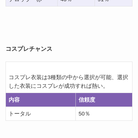
コスプレチャンス
コスプレ衣装は3種類の中から選択が可能、選択
した衣装にコスプレが成功すれば熱い。
内容
信頼度
トータル
50％