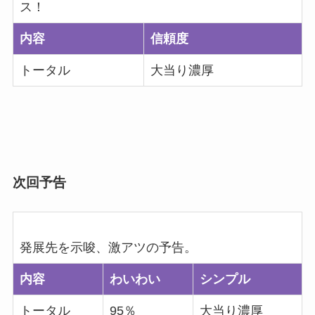
ス！
内容
信頼度
トータル
大当り濃厚
次回予告
発展先を示唆、激アツの予告。
内容
わいわい
シンプル
トータル
95％
大当り濃厚