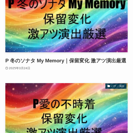
P 冬のソナタ My Memory｜保留変化 激アツ演出厳選
2025年3月24日
パチ・演出