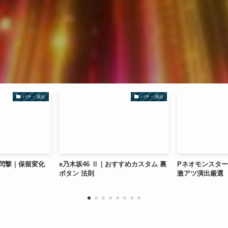
パチ・演出
パチ・演出
46 Ⅱ｜おすすめカスタム 裏
Pネオモンスターハウス｜保留変化
デジ
 法則
激アツ演出厳選
ZE
厳選