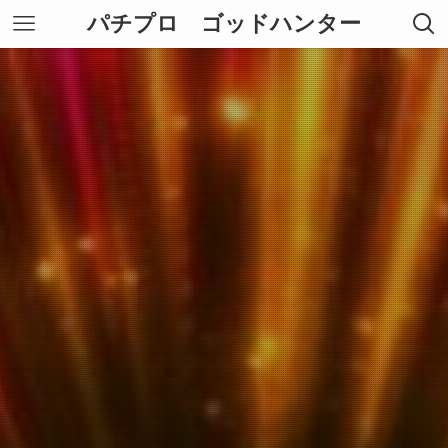
パチプロ ゴッドハンター